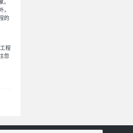
象。
外，
程的
等工程
往忽